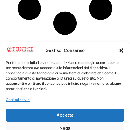
Gestisci Consenso
Per fornire le migliori esperienze, utilizziamo tecnologie come i cookie
per memorizzare e/o accedere alle informazioni del dispositivo. Il
consenso a queste tecnologie ci permetterà di elaborare dati come il
comportamento di navigazione o ID unici su questo sito. Non
acconsentire o ritirare il consenso può influire negativamente su alcune
FENICE MACHINERY SRL
caratteristiche e funzioni.
Via Roverella, 11 - 47899 Serravalle - RSM
info@fenicersm.com
Gestisci servizi
0549 964910
+39 370 3643023
Accetta
COE SM27986
SOCIAL
Nega