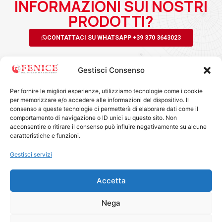
INFORMAZIONI SUI NOSTRI
PRODOTTI?
CONTATTACI SU WHATSAPP +39 370 3643023
Gestisci Consenso
Per fornire le migliori esperienze, utilizziamo tecnologie come i cookie
per memorizzare e/o accedere alle informazioni del dispositivo. Il
consenso a queste tecnologie ci permetterà di elaborare dati come il
comportamento di navigazione o ID unici su questo sito. Non
acconsentire o ritirare il consenso può influire negativamente su alcune
FENICE MACHINERY SRL
caratteristiche e funzioni.
Via Roverella, 11 - 47899 Serravalle - RSM
info@fenicersm.com
Gestisci servizi
0549 964910
+39 370 3643023
Accetta
COE SM27986
SOCIAL
Nega
Privacy policy